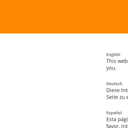
English
This webs
you.
Deutsch
Diese Int
Seite zu
Español
Esta pág
favor, i