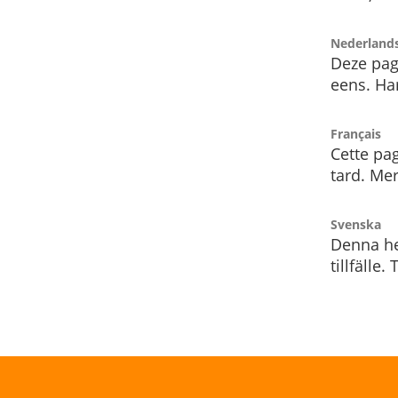
Nederland
Deze pag
eens. Har
Français
Cette pag
tard. Me
Svenska
Denna he
tillfälle