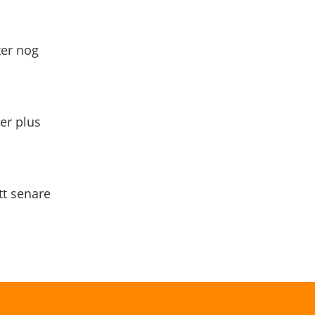
ter nog
yer plus
tt senare