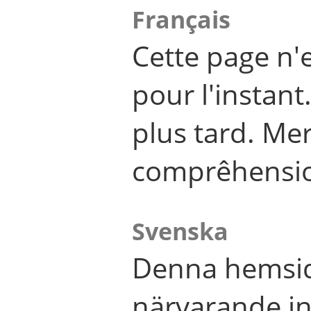
Français
Cette page n'
pour l'instant
plus tard. Me
comprêhensi
Svenska
Denna hemsid
närvarande in