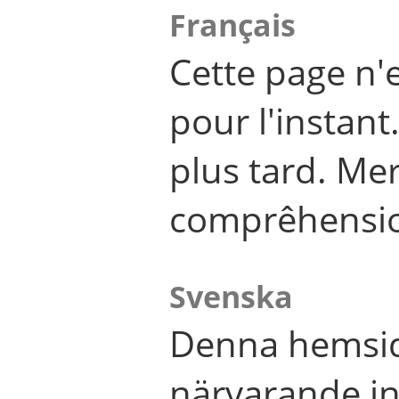
Français
Cette page n'
pour l'instant
plus tard. Me
comprêhensi
Svenska
Denna hemsid
närvarande in